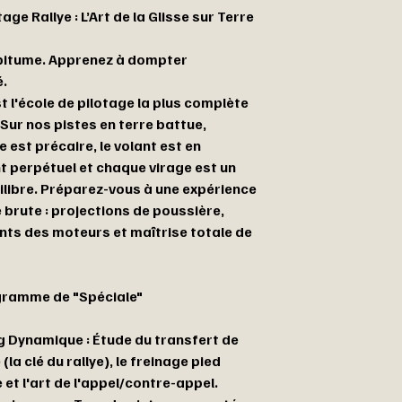
age Rallye : L’Art de la Glisse sur Terre
 bitume. Apprenez à dompter
é.
st l'école de pilotage la plus complète
Sur nos pistes en terre battue,
 est précaire, le volant est en
perpétuel et chaque virage est un
uilibre. Préparez-vous à une expérience
 brute : projections de poussière,
ts des moteurs et maîtrise totale de
gramme de "Spéciale"
ng Dynamique : Étude du transfert de
(la clé du rallye), le freinage pied
et l'art de l'appel/contre-appel.