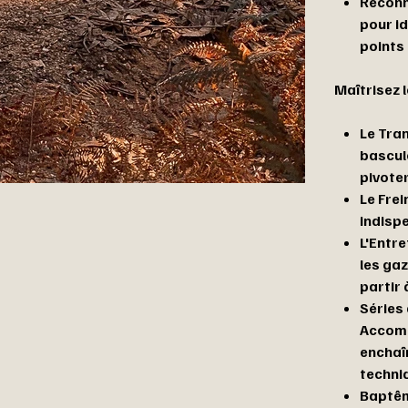
Reconn
pour id
points
Maîtrisez 
Le Tra
bascule
pivoter
Le Frei
indisp
L'Entre
les gaz
partir 
Séries 
Accomp
enchaî
techni
Baptêm