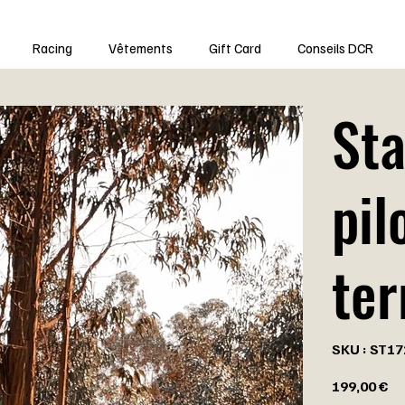
Racing
Vêtements
Gift Card
Conseils DCR
Sta
pil
ter
SKU
SKU :
ST17
ST1721
Prix
199,00 €