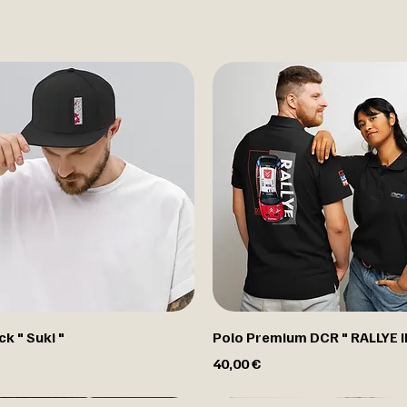
k " Suki "
Polo Premium DCR " RALLYE II
Prix
40,00 €