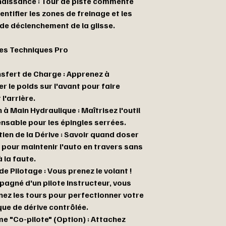
aissance : Tour de piste commenté
entifier les zones de freinage et les
 de déclenchement de la glisse.
les Techniques Pro
nsfert de Charge : Apprenez à
r le poids sur l'avant pour faire
 l'arrière.
n à Main Hydraulique : Maîtrisez l'outil
ensable pour les épingles serrées.
tien de la Dérive : Savoir quand doser
 pour maintenir l'auto en travers sans
à la faute.
de Pilotage : Vous prenez le volant !
agné d'un pilote instructeur, vous
nez les tours pour perfectionner votre
que de dérive contrôlée.
e "Co-pilote" (Option) : Attachez