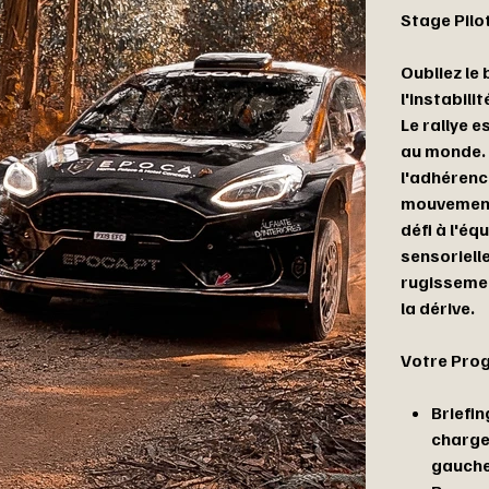
Stage Pilot
Oubliez le
l'instabilit
Le rallye e
au monde. 
l'adhérence
mouvement 
défi à l'éq
sensorielle
rugissemen
la dérive.
Votre Pro
Briefi
charge 
gauche 