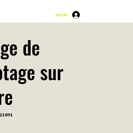
Se connecter
ge de
otage sur
re
21891
891