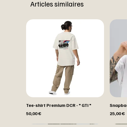
Articles similaires
Tee-shirt Premium DCR - " GTi "
Snapbac
Prix
Prix
50,00 €
25,00 €