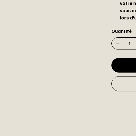
votre h
vous m
lors d'
Quantité