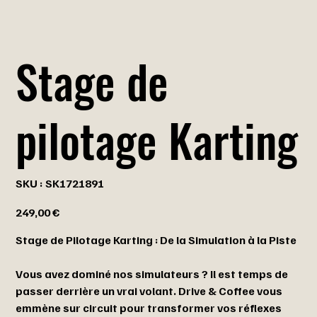
Stage de
pilotage Karting
SKU
SKU :
SK1721891
SK1721891
Prix
249,00 €
Stage de Pilotage Karting : De la Simulation à la Piste
Vous avez dominé nos simulateurs ? Il est temps de
passer derrière un vrai volant. Drive & Coffee vous
emmène sur circuit pour transformer vos réflexes