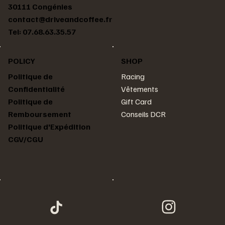
30111 Congénies
contact@driveandcoffee.fr
Tel: 07.68.63.35.57
POLICY
SHOP
Racing
Politique de
Vêtements
Confidentialité
Gift Card
Politique de
Conseils DCR
Remboursement
Politique d'Expédition
CGV/CGU