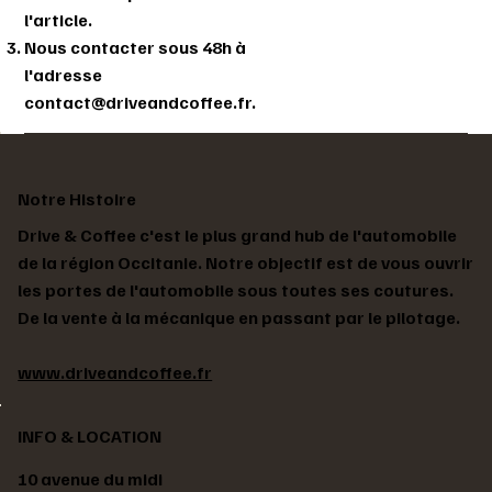
l'article.
Nous contacter sous 48h à
l'adresse
contact@driveandcoffee.fr
.
Notre Histoire
Drive & Coffee c'est le plus grand hub de l'automobile
de la région Occitanie. Notre objectif est de vous ouvrir
les portes de l'automobile sous toutes ses coutures.
De la vente à la mécanique en passant par le pilotage.
www.driveandcoffee.fr
INFO & LOCATION
10 avenue du midi